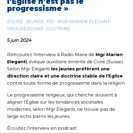
l’Église n’est pas le
progressisme »
EGLISE
JEUNES
FOI
MGR MARIEN ELEGANTI
PROGRESSISME
DOCTRINE
5 juin 2024
Réécoutez l’interview à Radio Maria de
Mgr Marien
Eleganti
,
évêque auxiliaire émérite de Coire (Suisse)
.
Selon Mgr Eleganti
les jeunes préfèrent une
direction claire et une doctrine stable de l’Église
contre toute forme de progressisme dans la religion.
Le progressisme religieux, qui cherche souvent à
aligner l’Église sur les tendances sociétales
modernes, selon Mgr Eleganti, ne trouve pas de
large écho parmi les jeunes.
Écoutez l’interview en podcast :