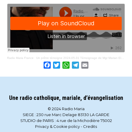
Radio Maria France
·
Un prêtre témoigne 2024-05-31 Témoignage de Mgr Marian Eleganti
Facebook
Twitter
WhatsApp
Telegram
Email
Une radio catholique, mariale, d’évangelisation
© 2024 Radio Maria
SIEGE : 230 rue Marc Delage 83130 LA GARDE
STUDIO de PARIS : 4 rue de la Michodière 75002
Privacy & Cookie policy
-
Credits