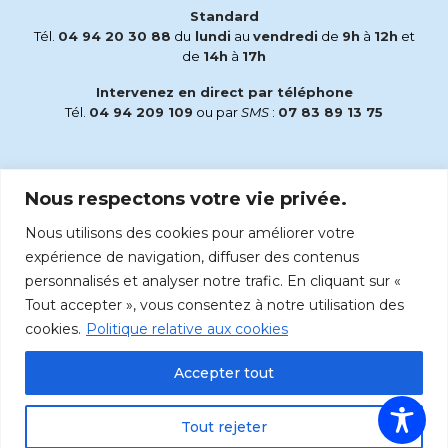
Standard
Tél.
04 94 20 30 88
du
lundi
au
vendredi
de
9h
à
12h
et
de
14h
à
17h
Intervenez en direct par téléphone
Tél.
04 94 209 109
ou par
SMS
:
07 83 89 13 75
Email
Nous respectons votre vie privée.
accueil@radiomaria.fr
Nous utilisons des cookies pour améliorer votre
Écoutez Radio Maria sur :
expérience de navigation, diffuser des contenus
personnalisés et analyser notre trafic. En cliquant sur «
Tout accepter », vous consentez à notre utilisation des
cookies.
Politique relative aux cookies
Accepter tout
Tout rejeter