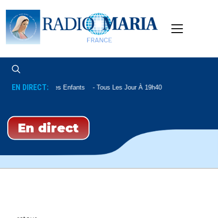
EN DIRECT:
Pour Vous Les Enfants
Tous Les Jour À 19h40
En direct