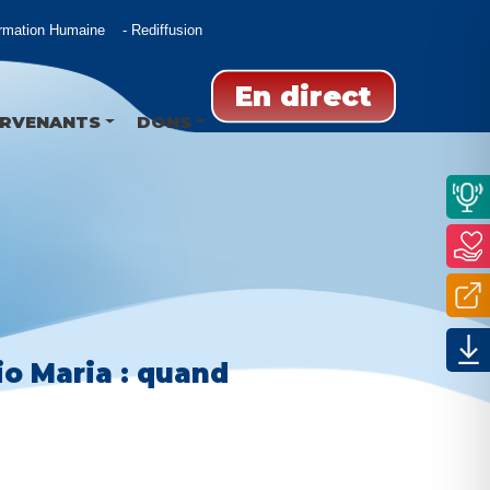
mation Humaine
Rediffusion
En direct
ERVENANTS
DONS
io Maria : quand