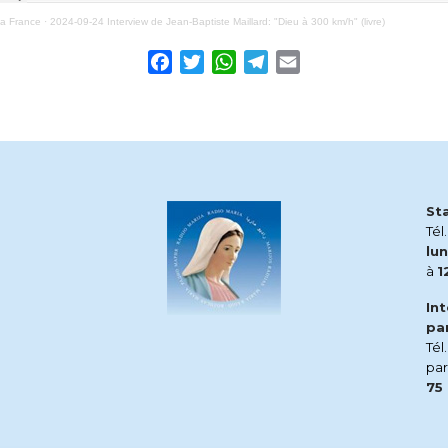
ia France
·
2024-09-24 Interview de Jean-Baptiste Maillard: "Dieu à 300 km/h" (livre)
Facebook
Twitter
WhatsApp
Telegram
Email
St
Tél
lun
à
1
In
pa
Tél
pa
75