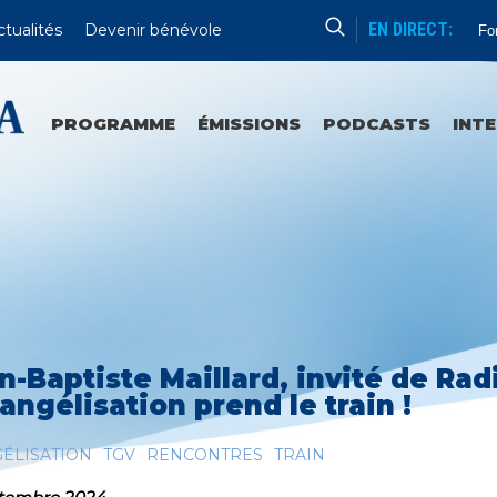
EN DIRECT:
ctualités
Devenir bénévole
For
PROGRAMME
ÉMISSIONS
PODCASTS
INT
n-Baptiste Maillard, invité de Rad
vangélisation prend le train !
ÉLISATION
TGV
RENCONTRES
TRAIN