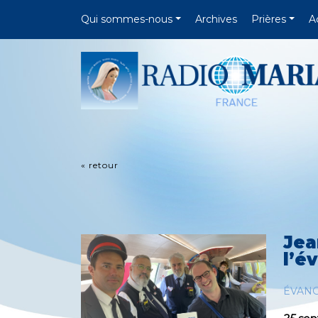
Qui sommes-nous
Archives
Prières
A
« retour
Jea
l’é
ÉVANG