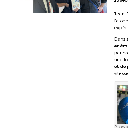
25 se
Jean-B
l’asso
expéri
Dans s
et ém
par ha
une fo
et de
vitesse