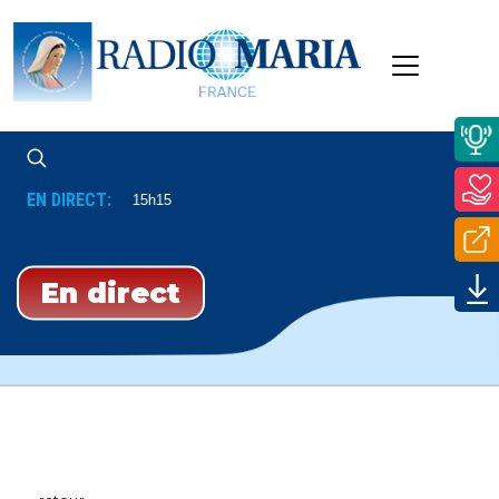
EN DIRECT:
our À 15h15 Et À 15h15
En direct