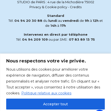
STUDIO de PARIS : 4 rue de la Michodière 75002
Privacy & Cookie policy
-
Credits
Standard
Tél.
04 94 20 30 88
du
lundi
au
vendredi
de
9h
à
12h
et
de
14h
à
17h
Intervenez en direct par téléphone
Tél.
04 94 209 109
ou par
SMS
:
07 83 89 13 75
Email
Nous respectons votre vie privée.
accueil@radiomaria.fr
Nous utilisons des cookies pour améliorer votre
Écoutez Radio Maria sur :
expérience de navigation, diffuser des contenus
personnalisés et analyser notre trafic. En cliquant sur «
Tout accepter », vous consentez à notre utilisation des
cookies.
Politique relative aux cookies
Accepter tout