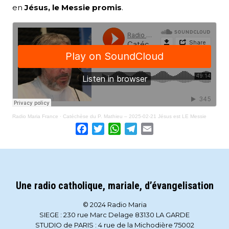
en
Jésus, le Messie promis
.
Radio Maria France
·
Catéchèse du P. Mathieu – 2025-02-21 Jésus est LE Messie
Facebook
Twitter
WhatsApp
Telegram
Email
Une radio catholique, mariale, d’évangelisation
© 2024 Radio Maria
SIEGE : 230 rue Marc Delage 83130 LA GARDE
STUDIO de PARIS : 4 rue de la Michodière 75002