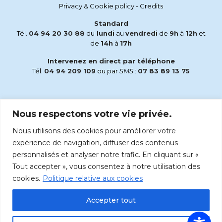
Privacy & Cookie policy
-
Credits
Standard
Tél.
04 94 20 30 88
du
lundi
au
vendredi
de
9h
à
12h
et
de
14h
à
17h
Intervenez en direct par téléphone
Tél.
04 94 209 109
ou par
SMS
:
07 83 89 13 75
Email
Nous respectons votre vie privée.
accueil@radiomaria.fr
Nous utilisons des cookies pour améliorer votre
Écoutez Radio Maria sur :
expérience de navigation, diffuser des contenus
personnalisés et analyser notre trafic. En cliquant sur «
Tout accepter », vous consentez à notre utilisation des
cookies.
Politique relative aux cookies
Accepter tout