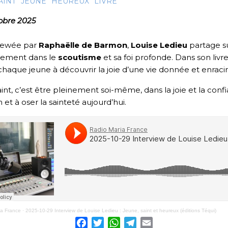
AINT
JEUNE
HEUREUX
LIVRE
obre 2025
viewée par
Raphaëlle de Barmon
,
Louise Ledieu
partage su
ement dans le
scoutisme
et sa foi profonde. Dans son livr
 chaque jeune à découvrir la joie d’une vie donnée et enrac
aint, c’est être pleinement soi-même, dans la joie et la co
 et à oser la sainteté aujourd’hui.
ia France
·
2025-10-29 Interview de Louise Ledieu : Jeune, saint et heureux (éditions Téqui)
Facebook
Twitter
WhatsApp
Telegram
Email