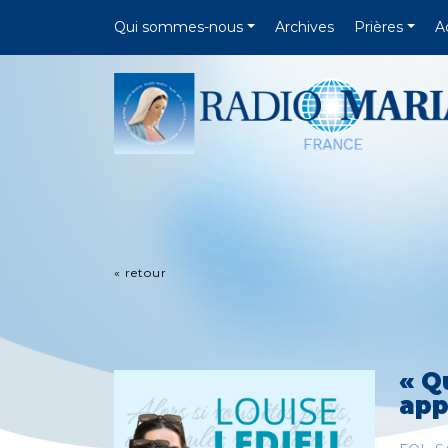
Qui sommes-nous
Archives
Prières
A
« retour
« Q
app