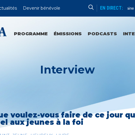
EN DIRECT:
ctualités
Devenir bénévole
Formation Humaine
PROGRAMME
ÉMISSIONS
PODCASTS
INT
Interview
ue voulez-vous faire de ce jour qu
el aux jeunes à la foi