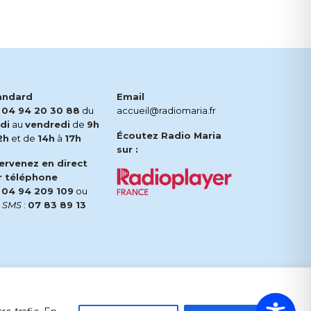
andard
Email
.
04 94 20 30 88
du
accueil@radiomaria.fr
di
au
vendredi
de
9h
Écoutez Radio Maria
2h
et de
14h
à
17h
sur :
tervenez en direct
r téléphone
.
04 94 209 109
ou
r
SMS
:
07 83 89 13