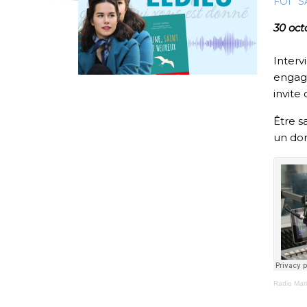
FOI
S
30 oct
Inter
engag
invite
Être s
un don
Radio Mar