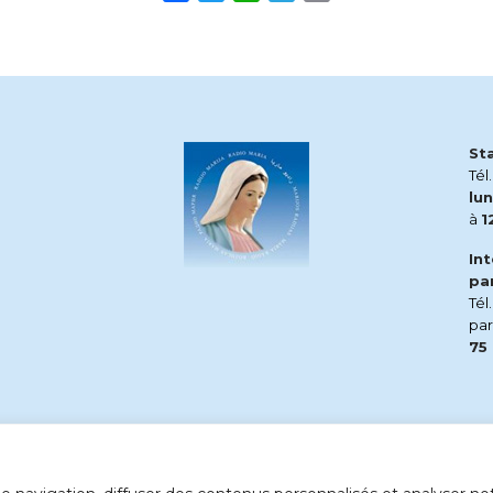
St
Tél
lun
à
1
In
pa
Tél
pa
75