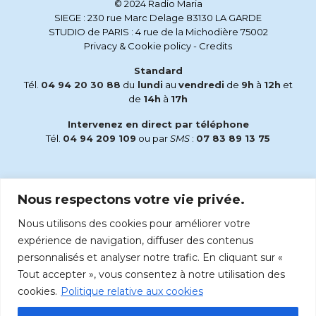
© 2024 Radio Maria
SIEGE : 230 rue Marc Delage 83130 LA GARDE
STUDIO de PARIS : 4 rue de la Michodière 75002
Privacy & Cookie policy
-
Credits
Standard
Tél.
04 94 20 30 88
du
lundi
au
vendredi
de
9h
à
12h
et
de
14h
à
17h
Intervenez en direct par téléphone
Tél.
04 94 209 109
ou par
SMS
:
07 83 89 13 75
Email
Nous respectons votre vie privée.
accueil@radiomaria.fr
Nous utilisons des cookies pour améliorer votre
Écoutez Radio Maria sur :
expérience de navigation, diffuser des contenus
personnalisés et analyser notre trafic. En cliquant sur «
Tout accepter », vous consentez à notre utilisation des
cookies.
Politique relative aux cookies