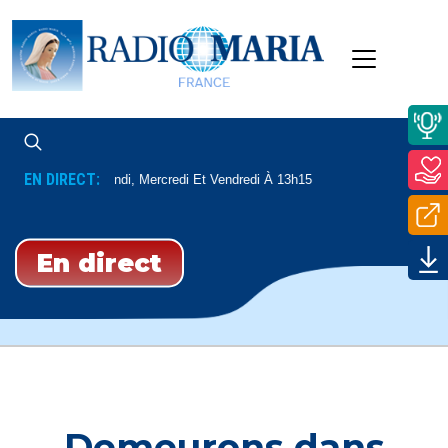
EN DIRECT:
Dédicaces
Lundi, Mercredi Et Vendredi À 13h15
En direct
​Demeurons dans