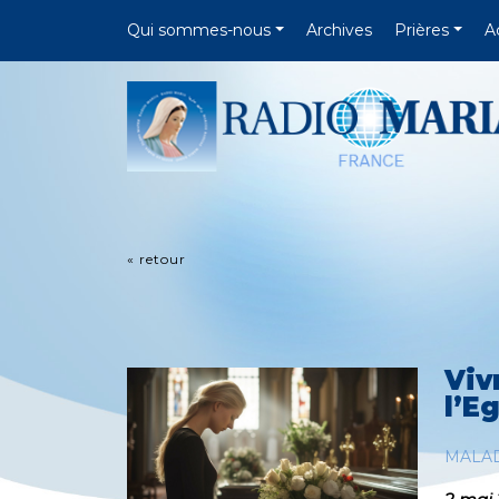
Qui sommes-nous
Archives
Prières
A
« retour
Viv
l’Eg
MALA