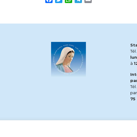
St
Tél
lun
à
1
In
pa
Tél
pa
75