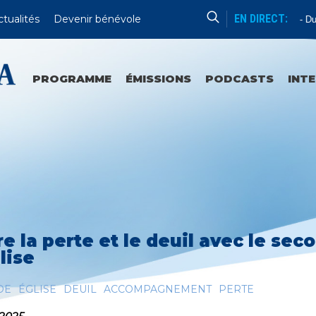
EN DIRECT:
ctualités
Devenir bénévole
Catéchèse Du Père Mathieu
Du Lu
PROGRAMME
ÉMISSIONS
PODCASTS
INT
re la perte et le deuil avec le seco
lise
DE
ÉGLISE
DEUIL
ACCOMPAGNEMENT
PERTE