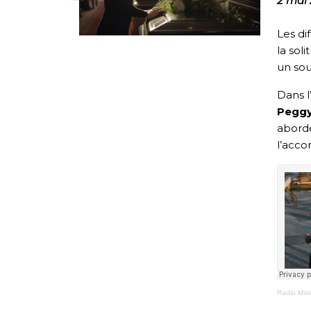
2 mai
Les di
la sol
un sou
Dans l
Peggy
aborde
l’acco
Radio Mar