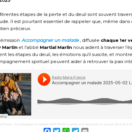
 2025
fférentes étapes de la perte et du deuil sont souvent trave
itude. Il est pourtant essentiel de rappeler que, même dans
tien précieux.
’émission
Accompagner un malade
, diffusée
chaque 1er v
 Martin
et l’abbé
Martial Marlin
nous aident à traverser l’ép
nt les étapes du deuil, les émotions qu’il suscite, et mont
mpagnement spirituel peuvent aider à retrouver la paix inté
ia France
·
Accompagner un malade 2025-05-02 La perte et le deuil avec le secours de la foi et de
Facebook
Twitter
WhatsApp
Telegram
Email