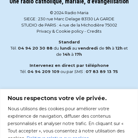
Une radio catholique, mariale, d’évangelisation
© 2024 Radio Maria
SIEGE : 230 rue Marc Delage 83130 LA GARDE
STUDIO de PARIS : 4 rue de la Michodière 75002
Privacy & Cookie policy
-
Credits
Standard
Tél.
04 94 20 30 88
du
lundi
au
vendredi
de
9h
à
12h
et
de
14h
à
17h
Intervenez en direct par téléphone
Tél.
04 94 209 109
ou par
SMS
:
07 83 89 13 75
Email
Nous respectons votre vie privée.
accueil@radiomaria.fr
Nous utilisons des cookies pour améliorer votre
Écoutez Radio Maria sur :
expérience de navigation, diffuser des contenus
personnalisés et analyser notre trafic. En cliquant sur «
Tout accepter », vous consentez à notre utilisation des