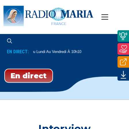
EN DIRECT:
ère Mathieu
Du Lundi Au Vendredi À 10h10
En direct
Interview