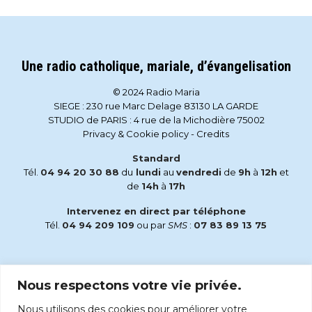
Une radio catholique, mariale, d’évangelisation
© 2024 Radio Maria
SIEGE : 230 rue Marc Delage 83130 LA GARDE
STUDIO de PARIS : 4 rue de la Michodière 75002
Privacy & Cookie policy
-
Credits
Standard
Tél.
04 94 20 30 88
du
lundi
au
vendredi
de
9h
à
12h
et
de
14h
à
17h
Intervenez en direct par téléphone
Tél.
04 94 209 109
ou par
SMS
:
07 83 89 13 75
Email
Nous respectons votre vie privée.
accueil@radiomaria.fr
Nous utilisons des cookies pour améliorer votre