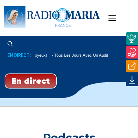
EN DIRECT:
apelet (Mystères Joyeux)
Tous Les Jours Avec Un Auditeur
En direct
Podcasts