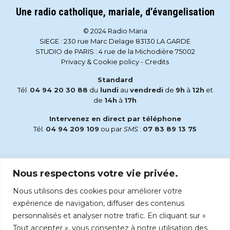
Une radio catholique, mariale, d’évangelisation
© 2024 Radio Maria
SIEGE : 230 rue Marc Delage 83130 LA GARDE
STUDIO de PARIS : 4 rue de la Michodière 75002
Privacy & Cookie policy
-
Credits
Standard
Tél.
04 94 20 30 88
du
lundi
au
vendredi
de
9h
à
12h
et
de
14h
à
17h
Intervenez en direct par téléphone
Tél.
04 94 209 109
ou par
SMS
:
07 83 89 13 75
Email
Nous respectons votre vie privée.
accueil@radiomaria.fr
Nous utilisons des cookies pour améliorer votre
Écoutez Radio Maria sur :
expérience de navigation, diffuser des contenus
personnalisés et analyser notre trafic. En cliquant sur «
Tout accepter », vous consentez à notre utilisation des