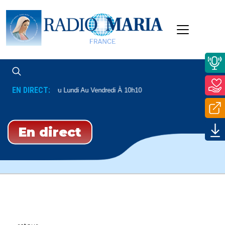
EN DIRECT:
Père Mathieu
Du Lundi Au Vendredi À 10h10
En direct