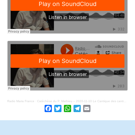
Radio Maria France
·
Catéchèse du P. Mathieu – 2020-11-10 Le Cantique des cantiques 2/2
Facebook
Twitter
WhatsApp
Telegram
Email