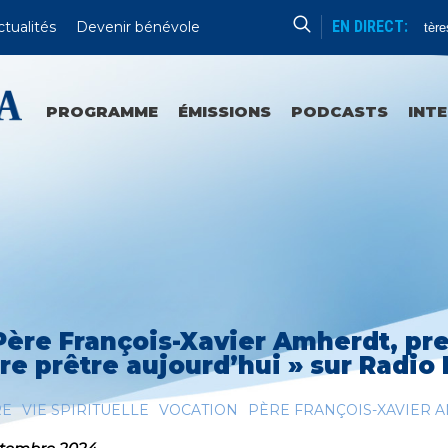
EN DIRECT:
ctualités
Devenir bénévole
Chapelet (Mystères
PROGRAMME
ÉMISSIONS
PODCASTS
INT
Père François-Xavier Amherdt, pre
tre prêtre aujourd’hui » sur Radio
RE
VIE SPIRITUELLE
VOCATION
PÈRE FRANÇOIS-XAVIER 