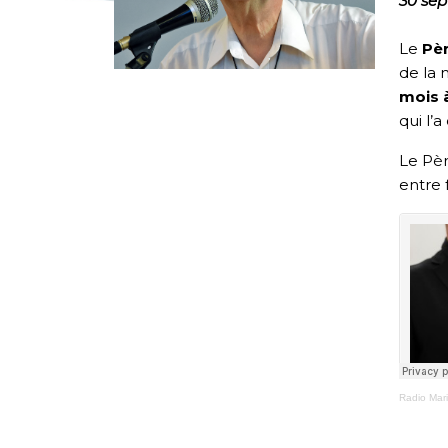
30 se
Le
Pè
de la 
mois 
qui l’
Le Pèr
entre f
Radio Mar