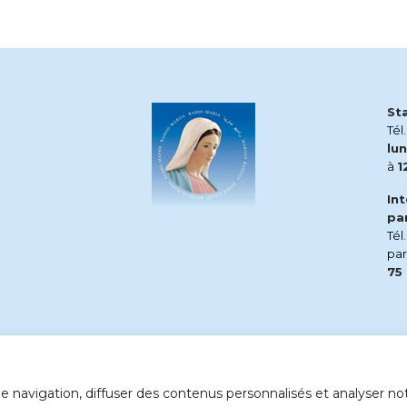
St
Tél
lun
à
1
In
pa
Tél
pa
75
 navigation, diffuser des contenus personnalisés et analyser notr