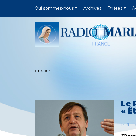
Qui sommes-nous
Archives
Prières
A
« retour
Le 
« Ê
PRÊT