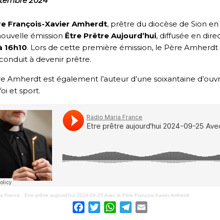
ptembre 2024
re François-Xavier Amherdt
, prêtre du diocèse de Sion en 
nouvelle émission
Être Prêtre Aujourd’hui
, diffusée en dire
à 16h10
. Lors de cette première émission, le Père Amherdt 
a conduit à devenir prêtre.
e Amherdt est également l’auteur d’une soixantaine d’ouvr
oi et sport.
ia France
·
Etre prêtre aujourd'hui 2024-09-25 Avec le Père François-Xavier Amherdt
Facebook
Twitter
WhatsApp
Telegram
Email