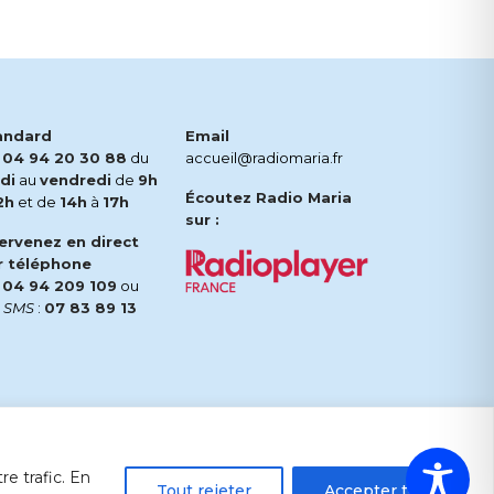
andard
Email
.
04 94 20 30 88
du
accueil@radiomaria.fr
di
au
vendredi
de
9h
Écoutez Radio Maria
2h
et de
14h
à
17h
sur :
tervenez en direct
r téléphone
.
04 94 209 109
ou
r
SMS
:
07 83 89 13
e trafic. En
Tout rejeter
Accepter tout