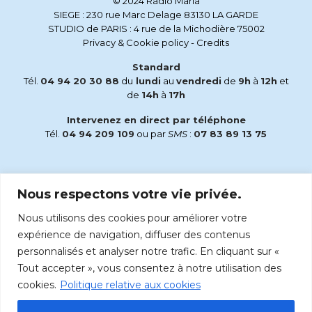
© 2024 Radio Maria
SIEGE : 230 rue Marc Delage 83130 LA GARDE
STUDIO de PARIS : 4 rue de la Michodière 75002
Privacy & Cookie policy
-
Credits
Standard
Tél.
04 94 20 30 88
du
lundi
au
vendredi
de
9h
à
12h
et
de
14h
à
17h
Intervenez en direct par téléphone
Tél.
04 94 209 109
ou par
SMS
:
07 83 89 13 75
Email
Nous respectons votre vie privée.
accueil@radiomaria.fr
Nous utilisons des cookies pour améliorer votre
Écoutez Radio Maria sur :
expérience de navigation, diffuser des contenus
personnalisés et analyser notre trafic. En cliquant sur «
Tout accepter », vous consentez à notre utilisation des
cookies.
Politique relative aux cookies