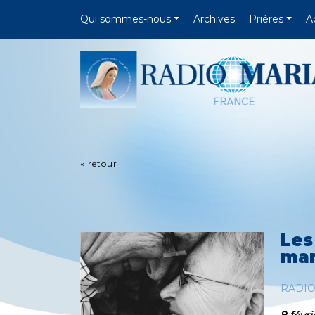
Qui sommes-nous
Archives
Prières
A
« retour
Les
man
RADIO