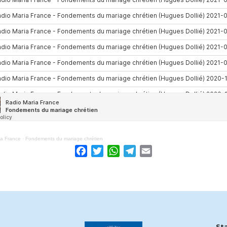
ia France
·
Fondements du mariage chrétien
Facebook
Twitter
WhatsApp
Telegram
Email
St