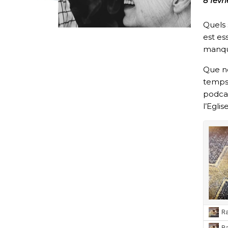
8 févri
Quels 
est es
manque
Que n
temps
podcas
l’Eglise