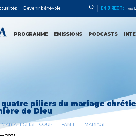
EN DIRECT:
ctualités
Devenir bénévole
Formation Humaine
Série D'ét
PROGRAMME
ÉMISSIONS
PODCASTS
INT
 quatre piliers du mariage chréti
ière de Dieu
 MARIA
EGLISE
COUPLE
FAMILLE
MARIAGE