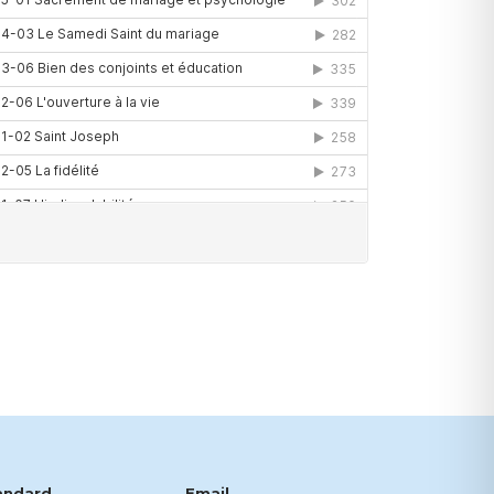
andard
Email