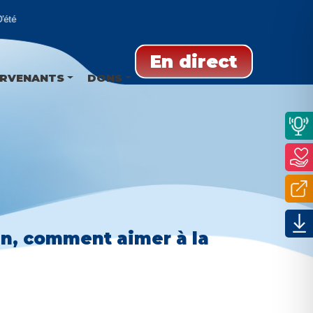
é
En direct
ERVENANTS
DONS
en, comment aimer à la