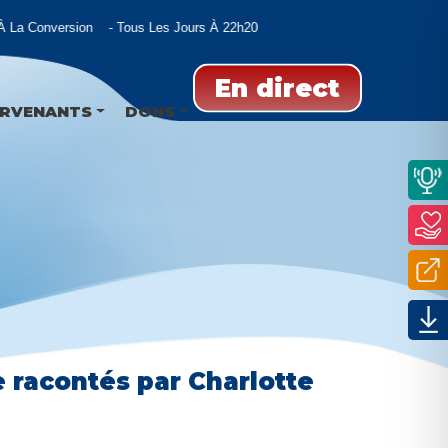
 La Conversion
Tous Les Jours À 22h20
En direct
ERVENANTS
DONS
e racontés par Charlotte