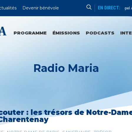
EN DIRECT:
ctualités
Devenir bénévole
Appel À
PROGRAMME
ÉMISSIONS
PODCASTS
INT
Radio Maria
couter : les trésors de Notre-Dam
Charentenay