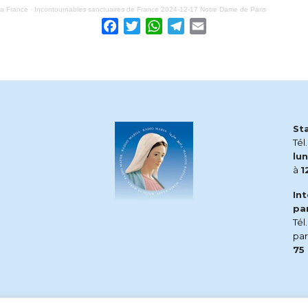
ia France
·
Incontournables sanctuaires de France 2024-12-17 Notre Dame de Paris
Facebook
Twitter
WhatsApp
Telegram
Email
St
Tél
lun
à
1
In
pa
Tél
pa
75