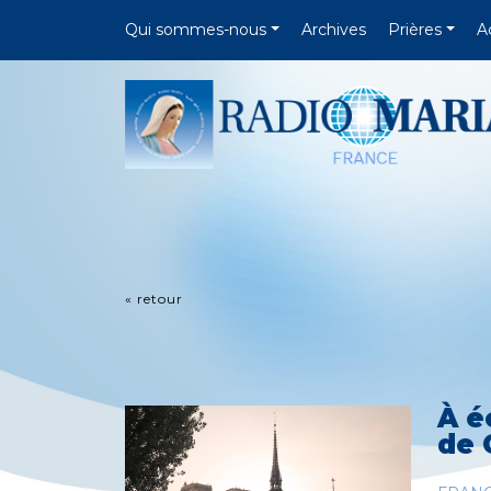
Qui sommes-nous
Archives
Prières
A
« retour
À é
de 