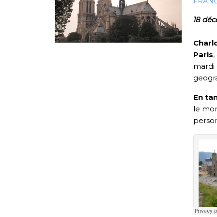
FRAN
18 dé
Charl
Paris
,
mardi 
geogra
En ta
le mon
person