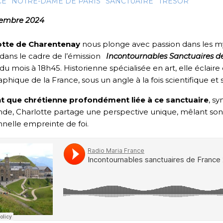
CE
NOTRE-DAME DE PARIS
SANCTUAIRE
TRÉSOR
cembre 2024
otte de Charentenay
nous plonge avec passion dans les m
 dans le cadre de l’émission
Incontournables Sanctuaires d
du mois à 18h45. Historienne spécialisée en art, elle éc
phique de la France, sous un angle à la fois scientifique et s
nt que chrétienne profondément liée à ce sanctuaire
, s
de, Charlotte partage une perspective unique, mêlant so
nelle empreinte de foi.