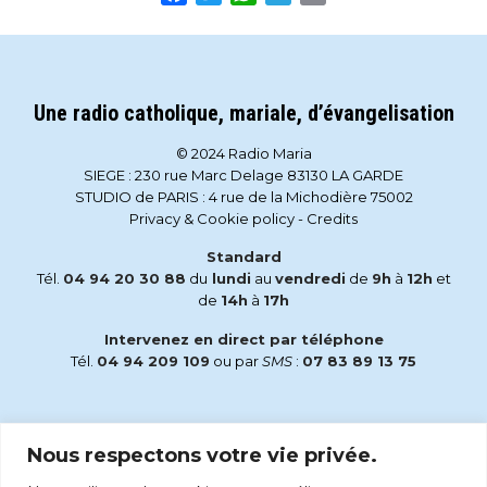
Une radio catholique, mariale, d’évangelisation
© 2024 Radio Maria
SIEGE : 230 rue Marc Delage 83130 LA GARDE
STUDIO de PARIS : 4 rue de la Michodière 75002
Privacy & Cookie policy
-
Credits
Standard
Tél.
04 94 20 30 88
du
lundi
au
vendredi
de
9h
à
12h
et
de
14h
à
17h
Intervenez en direct par téléphone
Tél.
04 94 209 109
ou par
SMS
:
07 83 89 13 75
Email
Nous respectons votre vie privée.
accueil@radiomaria.fr