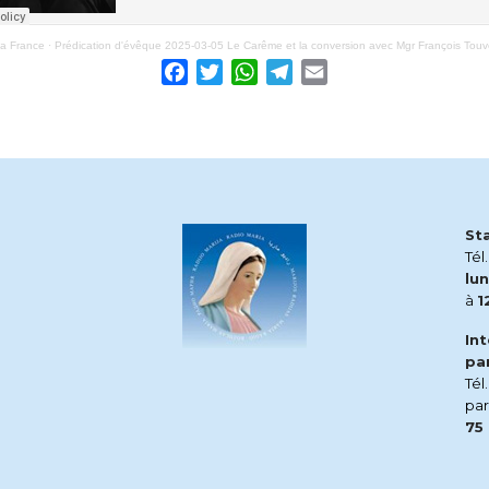
ia France
·
Prédication d'évêque 2025-03-05 Le Carême et la conversion avec Mgr François Touv
Facebook
Twitter
WhatsApp
Telegram
Email
St
Tél
lun
à
1
In
pa
Tél
pa
75