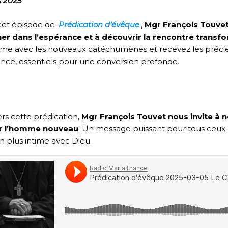
s 2025
cet épisode de
Prédication d’évêque
,
Mgr François Touvet
er dans l’espérance et à découvrir la rencontre transfo
e avec les nouveaux catéchumènes et recevez les précieux 
nce, essentiels pour une conversion profonde.
re la conversion : se débarrasser d
êtir l’homme nouveau
ers cette prédication,
Mgr François Touvet nous invite à 
ir l’homme nouveau
. Un message puissant pour tous ceux 
on plus intime avec Dieu.