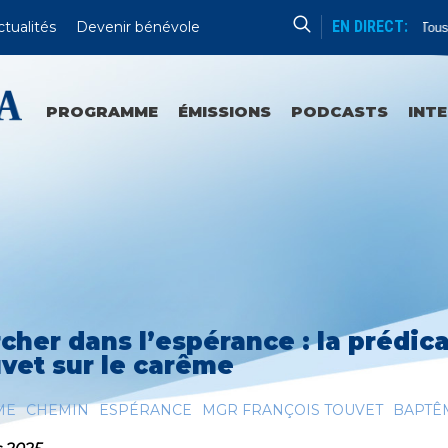
EN DIRECT:
ctualités
Devenir bénévole
Enseignement
Tous L
PROGRAMME
ÉMISSIONS
PODCASTS
INT
cher dans l’espérance : la prédic
vet sur le carême
ME
CHEMIN
ESPÉRANCE
MGR FRANÇOIS TOUVET
BAPTÊ