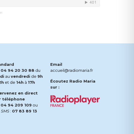
et
andard
Email
.
04 94 20 30 88
du
accueil@radiomaria.fr
di
au
vendredi
de
9h
Écoutez Radio Maria
2h
et de
14h
à
17h
sur :
tervenez en direct
r téléphone
.
04 94 209 109
ou
r
SMS
:
07 83 89 13