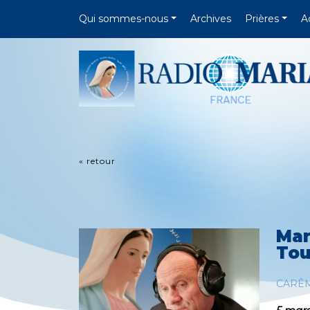
Qui sommes-nous
Archives
Prières
A
« retour
Mar
Tou
CARÊ