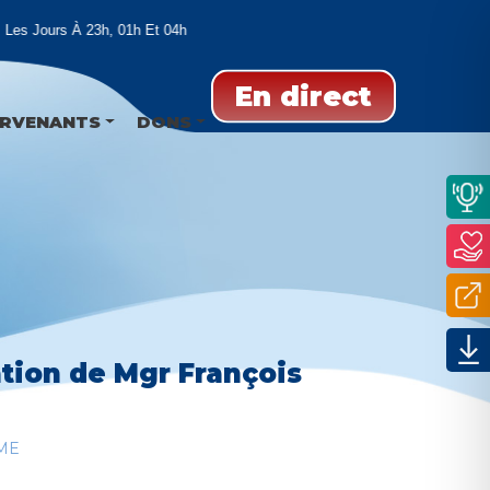
es Jours À 23h, 01h Et 04h
En direct
ERVENANTS
DONS
ation de Mgr François
ME