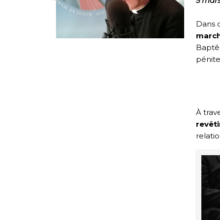
5 mar
Dans 
march
Baptêm
pénite
Viv
rev
À trav
revêt
relati