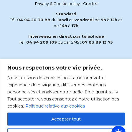
Privacy & Cookie policy
-
Credits
Standard
Tél.
04 94 20 30 88
du
lundi
au
vendredi
de
9h
à
12h
et
de
14h
à
17h
Intervenez en direct par téléphone
Tél.
04 94 209 109
ou par
SMS
:
07 83 89 13 75
Email
Nous respectons votre vie privée.
accueil@radiomaria.fr
Nous utilisons des cookies pour améliorer votre
Écoutez Radio Maria sur :
expérience de navigation, diffuser des contenus
personnalisés et analyser notre trafic. En cliquant sur «
Tout accepter », vous consentez à notre utilisation des
cookies.
Politique relative aux cookies
Accepter tout