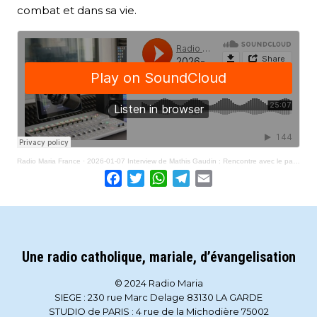
combat et dans sa vie.
Radio Maria France
·
2026-01-07 Interview de Mathis Gaudin : Rencontre avec le pape Léon XIV, lumière dans la maladie
Facebook
Twitter
WhatsApp
Telegram
Email
Une radio catholique, mariale, d’évangelisation
© 2024 Radio Maria
SIEGE : 230 rue Marc Delage 83130 LA GARDE
STUDIO de PARIS : 4 rue de la Michodière 75002