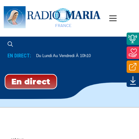
EN DIRECT:
 Père Mathieu
Du Lundi Au Vendredi À 10h10
En direct