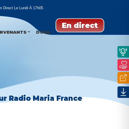
irect Le Lundi À 17h05
En direct
ERVENANTS
DONS
ur Radio Maria France