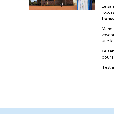
Le sam
l’occa
franc
Marie 
voyan
une lo
Le sa
pour l
Il est