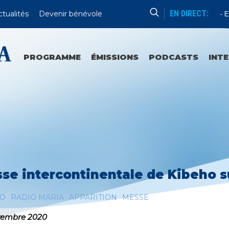
EN DIRECT:
ctualités
Devenir bénévole
Sanctuaires Et Communautés
En D
PROGRAMME
ÉMISSIONS
PODCASTS
INT
se intercontinentale de Kibeho s
HO
RADIO MARIA
APPARITION
MESSE
vembre 2020