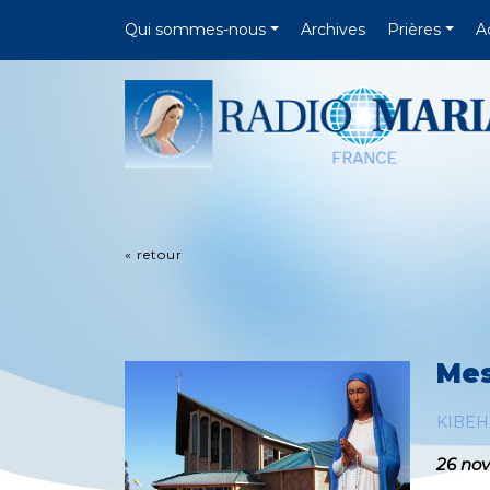
Qui sommes-nous
Archives
Prières
A
« retour
Mes
KIBE
26 no