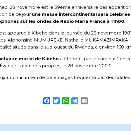
edi 28 novembre est le 39ème anniversaire des apparitio
sion de ce jour
une messe intercontinental sera célébrée 
ophones sur les ondes de Radio Maria France à 11h00.
est apparue à Kibeho dans la journée du 28 novembre 1981 et
tes: Alphonsine MUMUREKE, Nathalie MUKAMAZIMPAKA, e
calité située dans le sud-ouest du Rwanda, à environ 160 km d
nctuaire marial de Kibeho
a été béni par le cardinal Cresc
’Évangélisation des peuples, le 28 novembre 2003.
 aujourd’hui un lieu de pèlerinages fréquenté par des fidèl
Facebook
Twitter
WhatsApp
Telegram
Email