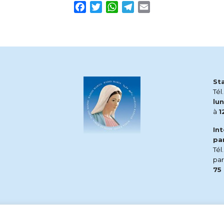
Facebook
Twitter
WhatsApp
Telegram
Email
St
Tél
lun
à
1
In
pa
Tél
pa
75