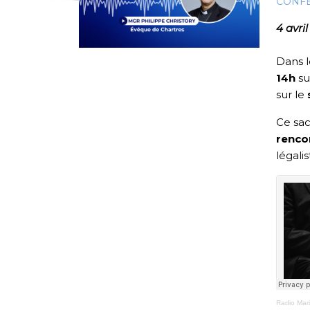
CONF
4 avri
Dans l
14h
su
sur le
Ce sac
renco
légal
Radio Mar