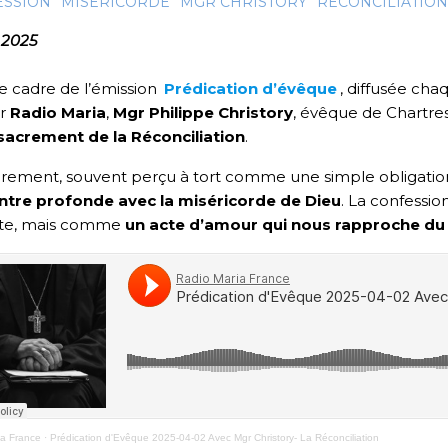
ESSION
MISÉRICORDE
MGR CHRISTORY
RÉCONCILIATION
l 2025
e cadre de l’émission
Prédication d’évêque
, diffusée ch
r
Radio Maria
,
Mgr Philippe Christory
, évêque de Chartre
sacrement de la Réconciliation
.
rement, souvent perçu à tort comme une simple obligation 
ntre profonde avec la miséricorde de Dieu
. La confessio
iste, mais comme
un acte d’amour qui nous rapproche du
ia France
·
Prédication d'Evêque 2025-04-02 Avec Mgr Christory- La Réconciliation