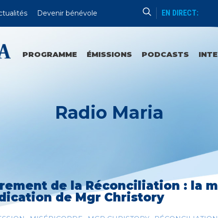
EN DIRECT:
ctualités
Devenir bénévole
re
Avec L’amabilité De Radio Saint-Louis
PROGRAMME
ÉMISSIONS
PODCASTS
INT
Radio Maria
rement de la Réconciliation : la m
dication de Mgr Christory