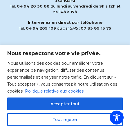
Standard
Tél.
04 94 20 30 88
du
lundi
au
vendredi
de
9h
à
12h
et
de
14h
à
17h
Intervenez en direct par téléphone
Tél.
04 94 209 109
ou par
SMS
:
07 83 89 13 75
Email
Nous respectons votre vie privée.
accueil@radiomaria.fr
Nous utilisons des cookies pour améliorer votre
Écoutez Radio Maria sur :
expérience de navigation, diffuser des contenus
personnalisés et analyser notre trafic. En cliquant sur «
Tout accepter », vous consentez à notre utilisation des
cookies.
Politique relative aux cookies
Accepter tout
Tout rejeter