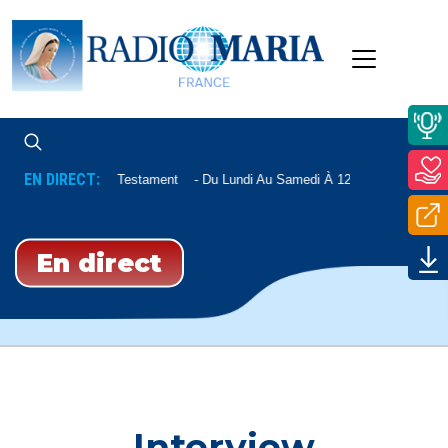
EN DIRECT:
Nouveau Testament
Du Lundi Au Samedi À 12h15, Le Mardi À 
En direct
Interview