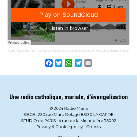
Radio Maria France
·
La Vierge Marie dans ma vie 2026-01-10 Avec Mgr Samer Nassif
Facebook
Twitter
WhatsApp
Telegram
Email
Une radio catholique, mariale, d’évangelisation
© 2024 Radio Maria
SIEGE : 230 rue Marc Delage 83130 LA GARDE
STUDIO de PARIS : 4 rue de la Michodière 75002
Privacy & Cookie policy
-
Credits