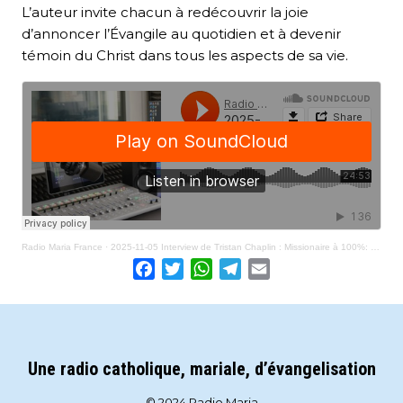
L’auteur invite chacun à redécouvrir la joie
d’annoncer l’Évangile au quotidien et à devenir
témoin du Christ dans tous les aspects de sa vie.
Radio Maria France
·
2025-11-05 Interview de Tristan Chaplin : Missionaire à 100%: petit manuel d'évangélisation (livre)
Facebook
Twitter
WhatsApp
Telegram
Email
Une radio catholique, mariale, d’évangelisation
© 2024 Radio Maria