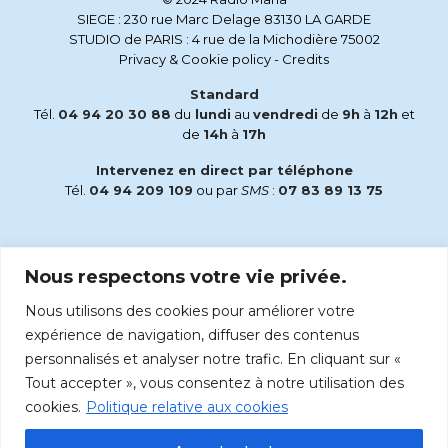
SIEGE : 230 rue Marc Delage 83130 LA GARDE
STUDIO de PARIS : 4 rue de la Michodière 75002
Privacy & Cookie policy
-
Credits
Standard
Tél.
04 94 20 30 88
du
lundi
au
vendredi
de
9h
à
12h
et
de
14h
à
17h
Intervenez en direct par téléphone
Tél.
04 94 209 109
ou par
SMS
:
07 83 89 13 75
Email
Nous respectons votre vie privée.
accueil@radiomaria.fr
Nous utilisons des cookies pour améliorer votre
Écoutez Radio Maria sur :
expérience de navigation, diffuser des contenus
personnalisés et analyser notre trafic. En cliquant sur «
Tout accepter », vous consentez à notre utilisation des
cookies.
Politique relative aux cookies