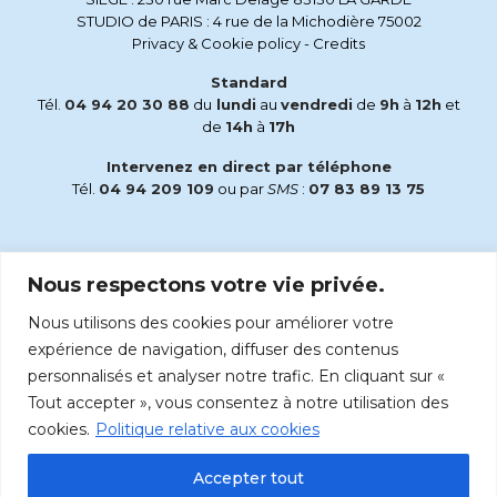
STUDIO de PARIS : 4 rue de la Michodière 75002
Privacy & Cookie policy
-
Credits
Standard
Tél.
04 94 20 30 88
du
lundi
au
vendredi
de
9h
à
12h
et
de
14h
à
17h
Intervenez en direct par téléphone
Tél.
04 94 209 109
ou par
SMS
:
07 83 89 13 75
Email
Nous respectons votre vie privée.
accueil@radiomaria.fr
Nous utilisons des cookies pour améliorer votre
Écoutez Radio Maria sur :
expérience de navigation, diffuser des contenus
personnalisés et analyser notre trafic. En cliquant sur «
Tout accepter », vous consentez à notre utilisation des
cookies.
Politique relative aux cookies
Accepter tout