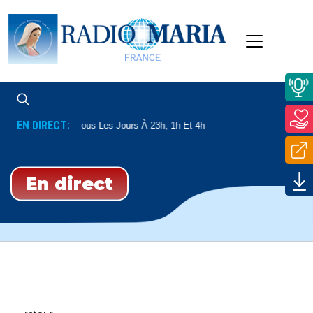
EN DIRECT:
Enseignement
Tous Les Jours À 23h, 1h Et 4h
En direct