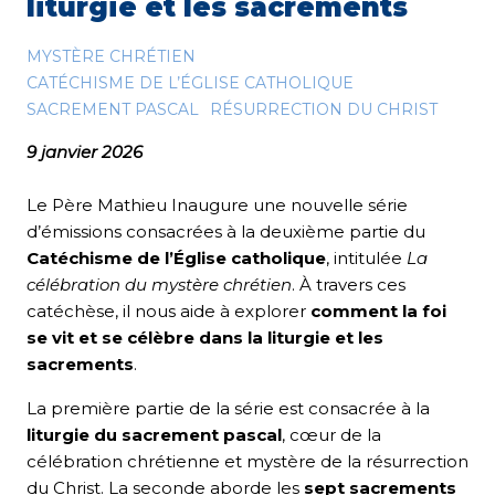
liturgie et les sacrements
MYSTÈRE CHRÉTIEN
CATÉCHISME DE L’ÉGLISE CATHOLIQUE
SACREMENT PASCAL
RÉSURRECTION DU CHRIST
9 janvier 2026
Le Père Mathieu Inaugure une nouvelle série
d’émissions consacrées à la deuxième partie du
Catéchisme de l’Église catholique
, intitulée
La
célébration du mystère chrétien
. À travers ces
catéchèse, il nous aide à explorer
comment la foi
se vit et se célèbre dans la liturgie et les
sacrements
.
La première partie de la série est consacrée à la
liturgie du sacrement pascal
, cœur de la
célébration chrétienne et mystère de la résurrection
du Christ. La seconde aborde les
sept sacrements