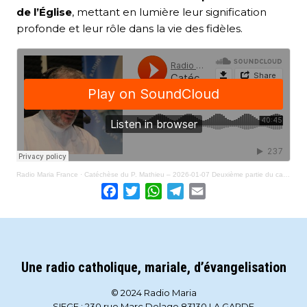
de l’Église
, mettant en lumière leur signification
profonde et leur rôle dans la vie des fidèles.
Radio Maria France
·
Catéchèse du P. Mathieu – 2026-01-07 Deuxième partie du catéchisme (introduction)
Facebook
Twitter
WhatsApp
Telegram
Email
Une radio catholique, mariale, d’évangelisation
© 2024 Radio Maria
SIEGE : 230 rue Marc Delage 83130 LA GARDE