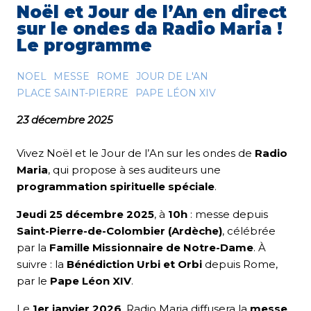
Noël et Jour de l’An en direct
sur le ondes da Radio Maria !
Le programme
NOEL
MESSE
ROME
JOUR DE L'AN
PLACE SAINT-PIERRE
PAPE LÉON XIV
23 décembre 2025
Vivez Noël et le Jour de l’An sur les ondes de
Radio
Maria
, qui propose à ses auditeurs une
programmation spirituelle spéciale
.
Jeudi 25 décembre 2025
, à
10h
: messe depuis
Saint-Pierre-de-Colombier (Ardèche)
, célébrée
par la
Famille Missionnaire de Notre-Dame
. À
suivre : la
Bénédiction Urbi et Orbi
depuis Rome,
par le
Pape Léon XIV
.
Le
1er janvier 2026
, Radio Maria diffusera la
messe