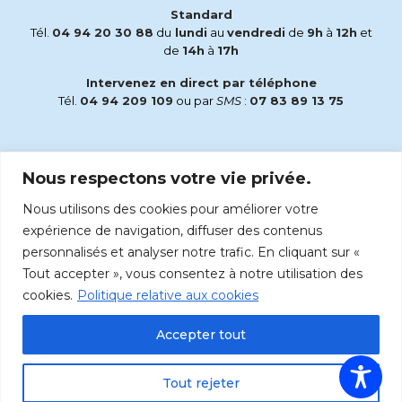
Standard
Tél.
04 94 20 30 88
du
lundi
au
vendredi
de
9h
à
12h
et
de
14h
à
17h
Intervenez en direct par téléphone
Tél.
04 94 209 109
ou par
SMS
:
07 83 89 13 75
Email
Nous respectons votre vie privée.
accueil@radiomaria.fr
Nous utilisons des cookies pour améliorer votre
Écoutez Radio Maria sur :
expérience de navigation, diffuser des contenus
personnalisés et analyser notre trafic. En cliquant sur «
Tout accepter », vous consentez à notre utilisation des
cookies.
Politique relative aux cookies
Accepter tout
Tout rejeter