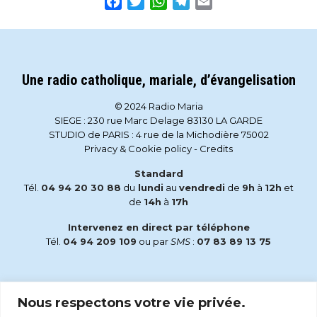
Facebook
Twitter
WhatsApp
Telegram
Email
Une radio catholique, mariale, d’évangelisation
© 2024 Radio Maria
SIEGE : 230 rue Marc Delage 83130 LA GARDE
STUDIO de PARIS : 4 rue de la Michodière 75002
Privacy & Cookie policy
-
Credits
Standard
Tél.
04 94 20 30 88
du
lundi
au
vendredi
de
9h
à
12h
et
de
14h
à
17h
Intervenez en direct par téléphone
Tél.
04 94 209 109
ou par
SMS
:
07 83 89 13 75
Email
Nous respectons votre vie privée.
accueil@radiomaria.fr