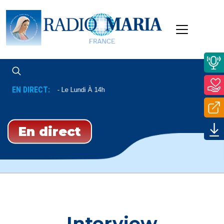
EN DIRECT:
t Communautés
Le Lundi À 14h
En direct
Interview