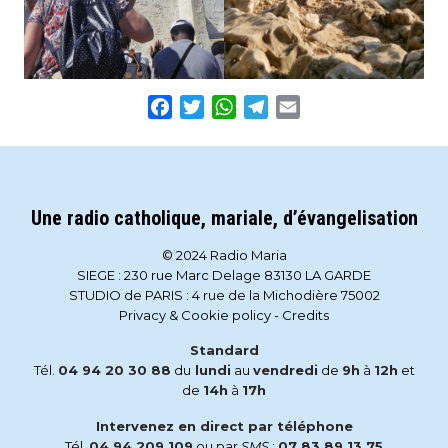
Facebook
Twitter
WhatsApp
Telegram
Email
Une radio catholique, mariale, d’évangelisation
© 2024 Radio Maria
SIEGE : 230 rue Marc Delage 83130 LA GARDE
STUDIO de PARIS : 4 rue de la Michodière 75002
Privacy & Cookie policy
-
Credits
Standard
Tél.
04 94 20 30 88
du
lundi
au
vendredi
de
9h
à
12h
et
de
14h
à
17h
Intervenez en direct par téléphone
Tél.
04 94 209 109
ou par
SMS
:
07 83 89 13 75