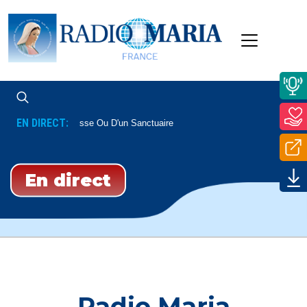
EN DIRECT:
e Paroisse Ou D'un Sanctuaire
En direct
Radio Maria