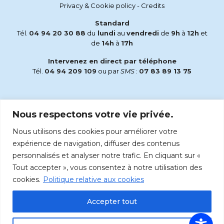
Privacy & Cookie policy
-
Credits
Standard
Tél.
04 94 20 30 88
du
lundi
au
vendredi
de
9h
à
12h
et
de
14h
à
17h
Intervenez en direct par téléphone
Tél.
04 94 209 109
ou par
SMS
:
07 83 89 13 75
Email
Nous respectons votre vie privée.
accueil@radiomaria.fr
Nous utilisons des cookies pour améliorer votre
Écoutez Radio Maria sur :
expérience de navigation, diffuser des contenus
personnalisés et analyser notre trafic. En cliquant sur «
Tout accepter », vous consentez à notre utilisation des
cookies.
Politique relative aux cookies
Accepter tout