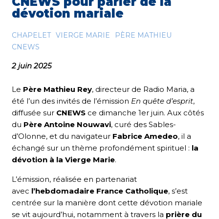
CNEWS pour parler de la
dévotion mariale
CHAPELET
VIERGE MARIE
PÈRE MATHIEU
CNEWS
2 juin 2025
Le
Père Mathieu Rey
, directeur de Radio Maria, a
été l’un des invités de l’émission
En quête d’esprit
,
diffusée sur
CNEWS
ce dimanche 1er juin. Aux côtés
du
Père Antoine Nouwavi
, curé des Sables-
d’Olonne, et du navigateur
Fabrice Amedeo
, il a
échangé sur un thème profondément spirituel :
la
dévotion à la Vierge Marie
.
L’émission, réalisée en partenariat
avec
l’hebdomadaire France Catholique
, s’est
centrée sur la manière dont cette dévotion mariale
se vit aujourd’hui, notamment à travers la
prière du