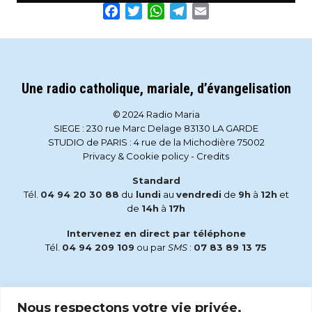
Facebook
Twitter
WhatsApp
Telegram
Email
Une radio catholique, mariale, d’évangelisation
© 2024 Radio Maria
SIEGE : 230 rue Marc Delage 83130 LA GARDE
STUDIO de PARIS : 4 rue de la Michodière 75002
Privacy & Cookie policy
-
Credits
Standard
Tél.
04 94 20 30 88
du
lundi
au
vendredi
de
9h
à
12h
et
de
14h
à
17h
Intervenez en direct par téléphone
Tél.
04 94 209 109
ou par
SMS
:
07 83 89 13 75
Email
Nous respectons votre vie privée.
accueil@radiomaria.fr