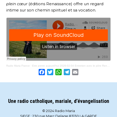
plein cœur
(éditions Renaissance) offre un regard
intime sur son chemin spirituel et sa vocation.
Radio Maria France
·
Etre pretre aujourd'hui 2026-02-04 Entretien avec le père René Luc
Facebook
Twitter
WhatsApp
Telegram
Email
Une radio catholique, mariale, d’évangelisation
© 2024 Radio Maria
SIEGE : 230 rue Marc Delage 83130 LA GARDE