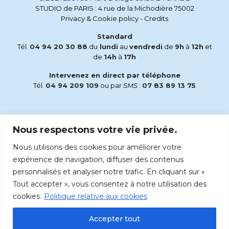
STUDIO de PARIS : 4 rue de la Michodière 75002
Privacy & Cookie policy
-
Credits
Standard
Tél.
04 94 20 30 88
du
lundi
au
vendredi
de
9h
à
12h
et
de
14h
à
17h
Intervenez en direct par téléphone
Tél.
04 94 209 109
ou par
SMS
:
07 83 89 13 75
Email
Nous respectons votre vie privée.
accueil@radiomaria.fr
Nous utilisons des cookies pour améliorer votre
Écoutez Radio Maria sur :
expérience de navigation, diffuser des contenus
personnalisés et analyser notre trafic. En cliquant sur «
Tout accepter », vous consentez à notre utilisation des
cookies.
Politique relative aux cookies
Accepter tout