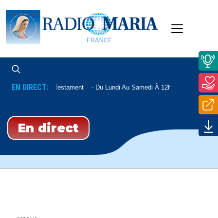
EN DIRECT:
Nouveau Testament
Du Lundi Au Samedi À 12h15, Le Mardi À 1
En direct