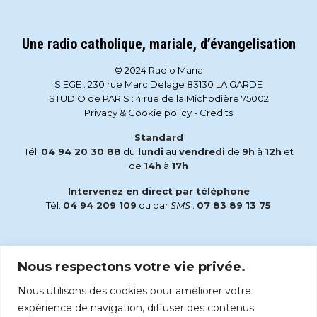
Une radio catholique, mariale, d’évangelisation
© 2024 Radio Maria
SIEGE : 230 rue Marc Delage 83130 LA GARDE
STUDIO de PARIS : 4 rue de la Michodière 75002
Privacy & Cookie policy
-
Credits
Standard
Tél.
04 94 20 30 88
du
lundi
au
vendredi
de
9h
à
12h
et
de
14h
à
17h
Intervenez en direct par téléphone
Tél.
04 94 209 109
ou par
SMS
:
07 83 89 13 75
Email
Nous respectons votre vie privée.
accueil@radiomaria.fr
Nous utilisons des cookies pour améliorer votre
Écoutez Radio Maria sur :
expérience de navigation, diffuser des contenus