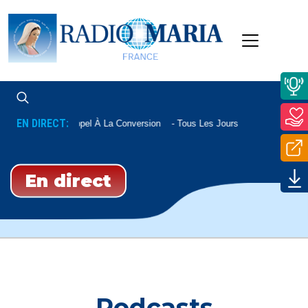
EN DIRECT:
Appel À La Conversion
Tous Les Jours À 22h20
En direct
Podcasts