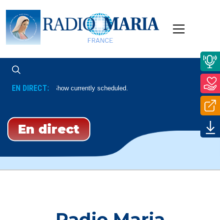
EN DIRECT:
No Show currently scheduled.
En direct
Radio Maria