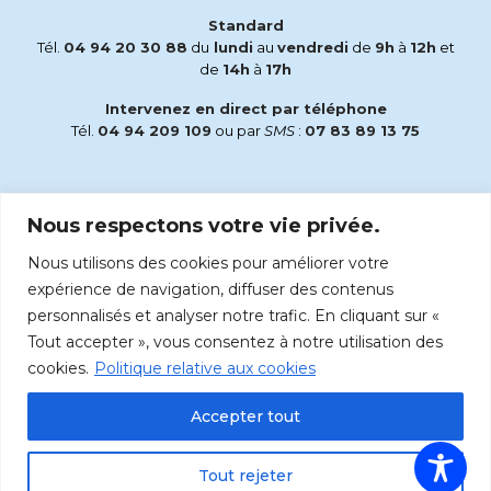
Standard
Tél.
04 94 20 30 88
du
lundi
au
vendredi
de
9h
à
12h
et
de
14h
à
17h
Intervenez en direct par téléphone
Tél.
04 94 209 109
ou par
SMS
:
07 83 89 13 75
Email
Nous respectons votre vie privée.
accueil@radiomaria.fr
Nous utilisons des cookies pour améliorer votre
Écoutez Radio Maria sur :
expérience de navigation, diffuser des contenus
personnalisés et analyser notre trafic. En cliquant sur «
Tout accepter », vous consentez à notre utilisation des
cookies.
Politique relative aux cookies
Accepter tout
Tout rejeter