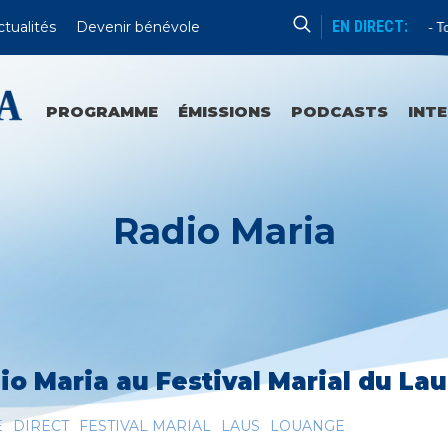
EN DIRECT:
ctualités
Devenir bénévole
Enseignement
Tou
PROGRAMME
ÉMISSIONS
PODCASTS
INT
Radio Maria
io Maria au Festival Marial du Lau
E
DIRECT
FESTIVAL MARIAL
LAUS
LOUANGE