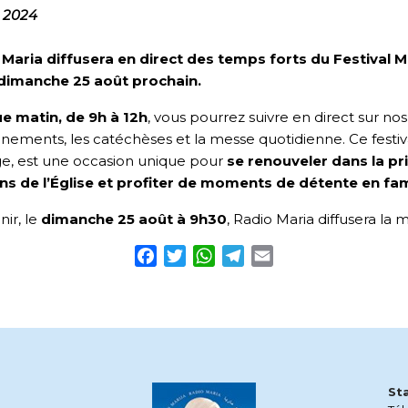
t 2024
 Maria diffusera en direct des temps forts du Festival 
 dimanche 25 août prochain.
e matin, de 9h à 12h
, vous pourrez suivre en direct sur n
nements, les catéchèses et la messe quotidienne. Ce festiva
e, est une occasion unique pour
se renouveler dans la pr
ns de l’Église et profiter de moments de détente en fam
nir, le
dimanche 25 août
à 9h30
, Radio Maria diffusera la 
Facebook
Twitter
WhatsApp
Telegram
Email
St