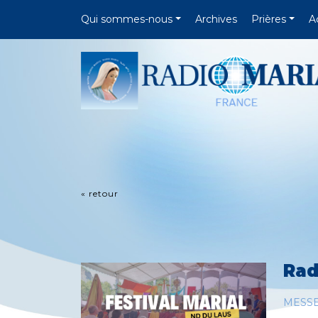
Qui sommes-nous
Archives
Prières
A
« retour
Rad
MESS