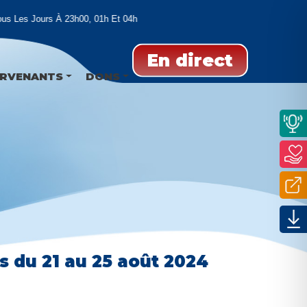
s Les Jours À 23h00, 01h Et 04h
En direct
ERVENANTS
DONS
s du 21 au 25 août 2024