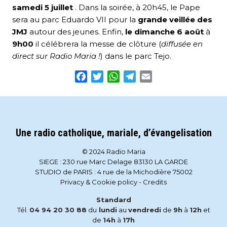
samedi 5 juillet
. Dans la soirée, à 20h45, le Pape
sera au parc Eduardo VII pour la
grande veillée des
JMJ
autour des jeunes. Enfin,
le dimanche 6 août
à
9h00
il célébrera la messe de clôture (
diffusée en
direct sur Radio Maria !
) dans le parc Tejo.
Facebook
Twitter
WhatsApp
Telegram
Email
Une radio catholique, mariale, d’évangelisation
© 2024 Radio Maria
SIEGE : 230 rue Marc Delage 83130 LA GARDE
STUDIO de PARIS : 4 rue de la Michodière 75002
Privacy & Cookie policy
-
Credits
Standard
Tél.
04 94 20 30 88
du
lundi
au
vendredi
de
9h
à
12h
et
de
14h
à
17h