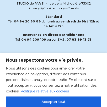
STUDIO de PARIS : 4 rue de la Michodière 75002
Privacy & Cookie policy
-
Credits
Standard
Tél.
04 94 20 30 88
du
lundi
au
vendredi
de
9h
à
12h
et
de
14h
à
17h
Intervenez en direct par téléphone
Tél.
04 94 209 109
ou par
SMS
:
07 83 89 13 75
Email
Nous respectons votre vie privée.
accueil@radiomaria.fr
Nous utilisons des cookies pour améliorer votre
Écoutez Radio Maria sur :
expérience de navigation, diffuser des contenus
personnalisés et analyser notre trafic. En cliquant sur «
Tout accepter », vous consentez à notre utilisation des
cookies.
Politique relative aux cookies
Accepter tout