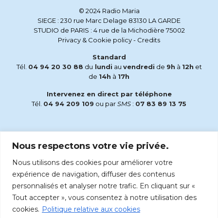
© 2024 Radio Maria
SIEGE : 230 rue Marc Delage 83130 LA GARDE
STUDIO de PARIS : 4 rue de la Michodière 75002
Privacy & Cookie policy
-
Credits
Standard
Tél.
04 94 20 30 88
du
lundi
au
vendredi
de
9h
à
12h
et
de
14h
à
17h
Intervenez en direct par téléphone
Tél.
04 94 209 109
ou par
SMS
:
07 83 89 13 75
Email
Nous respectons votre vie privée.
accueil@radiomaria.fr
Nous utilisons des cookies pour améliorer votre
Écoutez Radio Maria sur :
expérience de navigation, diffuser des contenus
personnalisés et analyser notre trafic. En cliquant sur «
Tout accepter », vous consentez à notre utilisation des
cookies.
Politique relative aux cookies