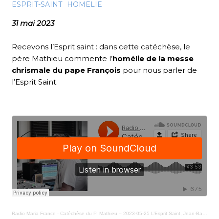
ESPRIT-SAINT
HOMELIE
31 mai 2023
Recevons l’Esprit saint : dans cette catéchèse, le
père Mathieu
commente l’
homélie de la
messe
chrismale du pape François
pour nous parler de
l’Esprit Saint.
Radio Maria France
·
Catéchèse du P. Mathieu – 2023-05-25 L’Esprit Saint, Jean-Baptiste, et Marie