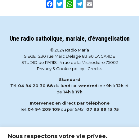
Facebook
Twitter
WhatsApp
Telegram
Email
Une radio catholique, mariale, d’évangelisation
© 2024 Radio Maria
SIEGE : 230 rue Marc Delage 83130 LA GARDE
STUDIO de PARIS : 4 rue de la Michodière 75002
Privacy & Cookie policy
-
Credits
Standard
Tél.
04 94 20 30 88
du
lundi
au
vendredi
de
9h
à
12h
et
de
14h
à
17h
Intervenez en direct par téléphone
Tél.
04 94 209 109
ou par
SMS
:
07 83 89 13 75
Email
Nous respectons votre vie privée.
accueil@radiomaria.fr