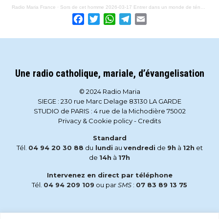
Radio Maria France
·
Sors de cet homme 2026-03-17 Entrer dans un monde de ténèbres (reiki, yoga, …)
Facebook
Twitter
WhatsApp
Telegram
Email
Une radio catholique, mariale, d’évangelisation
© 2024 Radio Maria
SIEGE : 230 rue Marc Delage 83130 LA GARDE
STUDIO de PARIS : 4 rue de la Michodière 75002
Privacy & Cookie policy
-
Credits
Standard
Tél.
04 94 20 30 88
du
lundi
au
vendredi
de
9h
à
12h
et
de
14h
à
17h
Intervenez en direct par téléphone
Tél.
04 94 209 109
ou par
SMS
:
07 83 89 13 75