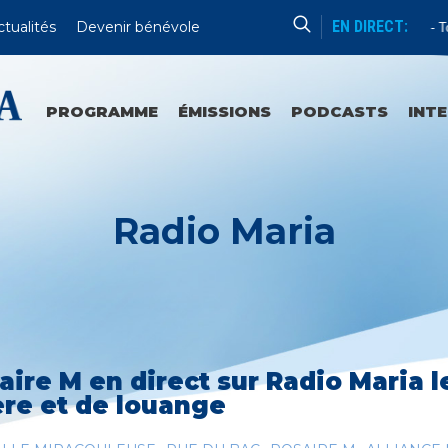
EN DIRECT:
ctualités
Devenir bénévole
Enseignement
Tou
PROGRAMME
ÉMISSIONS
PODCASTS
INT
Radio Maria
aire M en direct sur Radio Maria l
ère et de louange