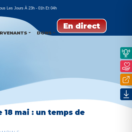
s Les Jours À 23h - 01h Et 04h
En direct
ERVENANTS
DONS
e 18 mai : un temps de