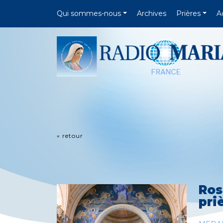
Qui sommes-nous
Archives
Prières
A
« retour
Ros
pri