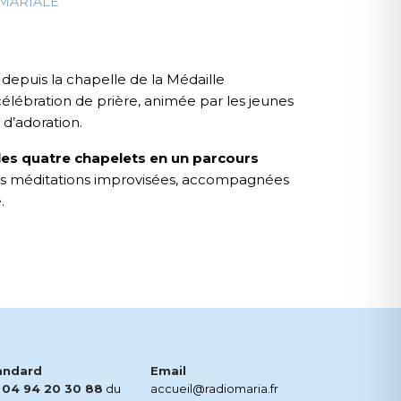
 MARIALE
 depuis la chapelle de la Médaille
célébration de prière, animée par les jeunes
 d’adoration.
les quatre chapelets en un parcours
es méditations improvisées, accompagnées
.
andard
Email
.
04 94 20 30 88
du
accueil@radiomaria.fr