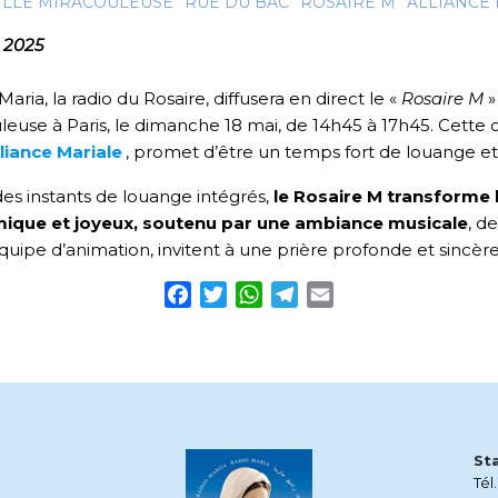
LLE MIRACOULEUSE
RUE DU BAC
ROSAIRE M
ALLIANCE
 2025
Maria, la radio du Rosaire, diffusera en direct le «
Rosaire M
»
leuse à Paris, le dimanche 18 mai, de 14h45 à 17h45. Cette 
lliance Mariale
, promet d’être un temps fort de louange et
es instants de louange intégrés,
le Rosaire M transforme 
ique et joyeux, soutenu par une ambiance musicale
, d
équipe d’animation, invitent à une prière profonde et sincère
Facebook
Twitter
WhatsApp
Telegram
Email
St
Tél