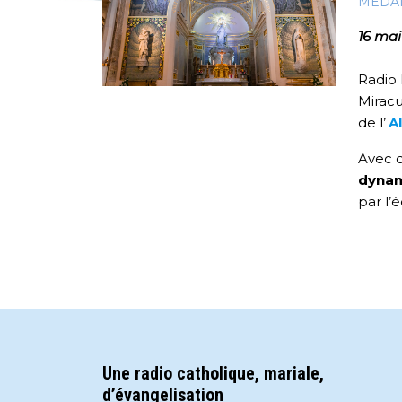
MEDAI
16 mai
Radio 
Miracu
de l’
A
Avec d
dynam
par l’
Une radio catholique, mariale,
d’évangelisation