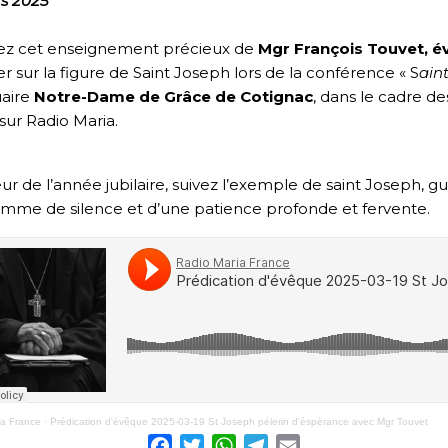
s 2025
ez cet enseignement précieux de
Mgr François Touvet, é
r sur la figure de Saint Joseph lors de la conférence « S
ain
uaire
Notre-Dame de Grâce de Cotignac
,
dans le cadre des
 sur Radio Maria.
r de l’année jubilaire, suivez l’exemple de saint Joseph, 
mme de silence et d’une patience profonde et fervente.
ia France
·
Prédication d'évêque 2025-03-19 St Joseph pélerin d'éspèrance avec Mgr Touvet
Facebook
Twitter
WhatsApp
Telegram
Email