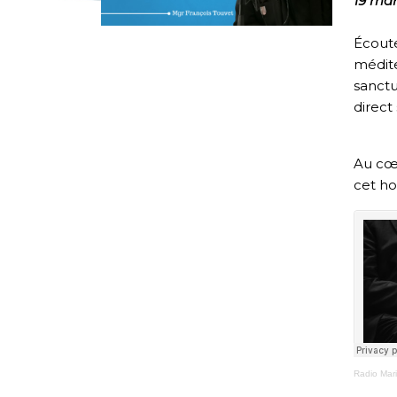
19 mar
Écout
médite
sanct
direct
Au cœu
cet ho
Radio Mar