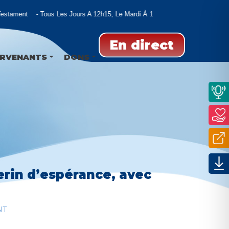
stament
Tous Les Jours A 12h15, Le Mardi À 11h15
En direct
ERVENANTS
DONS
erin d’espérance, avec
NT