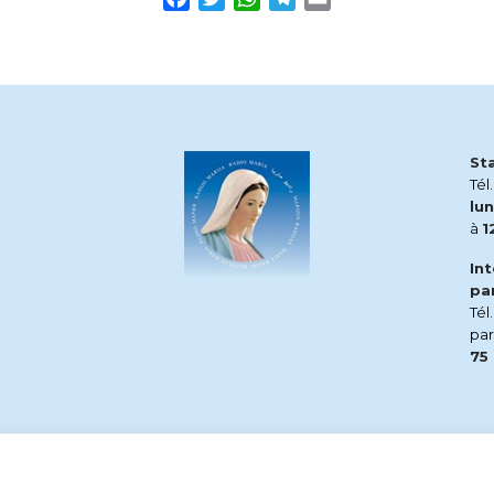
St
Tél
lun
à
1
In
pa
Tél
pa
75