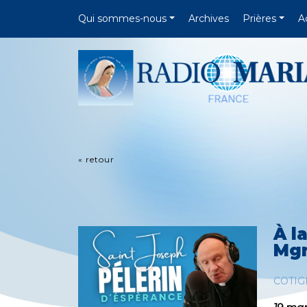
Qui sommes-nous
Archives
Prières
A
« retour
À l
Mgr
COTIG