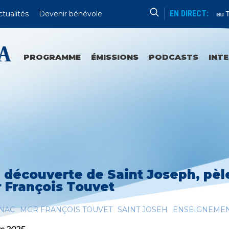
EN DIRECT:
ctualités
Devenir bénévole
Nouveau Te
PROGRAMME
ÉMISSIONS
PODCASTS
INT
a découverte de Saint Joseph, pèl
 François Touvet
NAC
MGR FRANÇOIS TOUVET
SAINT JOSEH
ENSEIGNEME