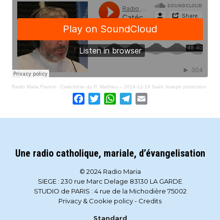
Radio Maria France
·
Catéchèse du P. Mathieu – 2024-12-19 Saint Joseph protecteur
Facebook
Twitter
WhatsApp
Telegram
Email
Une radio catholique, mariale, d’évangelisation
© 2024 Radio Maria
SIEGE : 230 rue Marc Delage 83130 LA GARDE
STUDIO de PARIS : 4 rue de la Michodière 75002
Privacy & Cookie policy
-
Credits
Standard