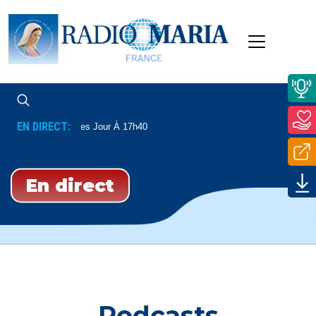
EN DIRECT:
En Direct Tous Les Jour À 17h40
En direct
Podcasts