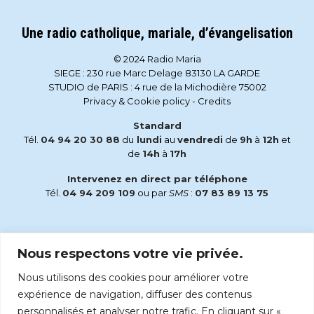
Une radio catholique, mariale, d’évangelisation
© 2024 Radio Maria
SIEGE : 230 rue Marc Delage 83130 LA GARDE
STUDIO de PARIS : 4 rue de la Michodière 75002
Privacy & Cookie policy
-
Credits
Standard
Tél.
04 94 20 30 88
du
lundi
au
vendredi
de
9h
à
12h
et
de
14h
à
17h
Intervenez en direct par téléphone
Tél.
04 94 209 109
ou par
SMS
:
07 83 89 13 75
Email
Nous respectons votre vie privée.
accueil@radiomaria.fr
Nous utilisons des cookies pour améliorer votre
Écoutez Radio Maria sur :
expérience de navigation, diffuser des contenus
personnalisés et analyser notre trafic. En cliquant sur «