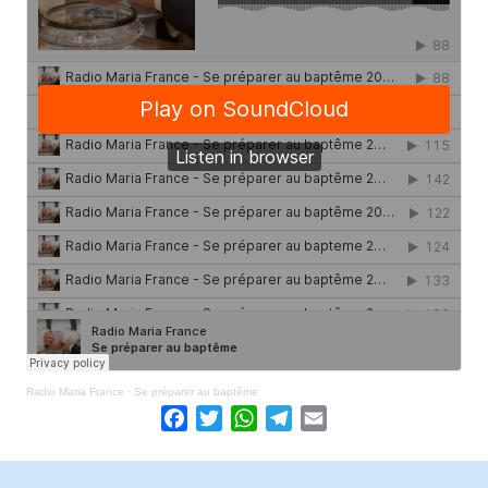
Radio Maria France
·
Se préparer au baptême
Facebook
Twitter
WhatsApp
Telegram
Email