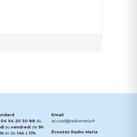
andard
Email
.
04 94 20 30 88
du
accueil@radiomaria.fr
di
au
vendredi
de
9h
Écoutez Radio Maria
2h
et de
14h
à
17h