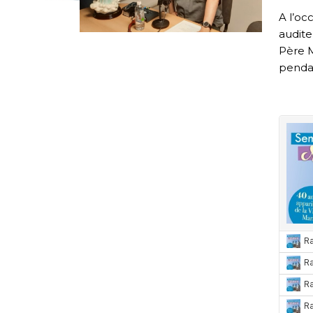
A l’oc
audite
Père M
penda