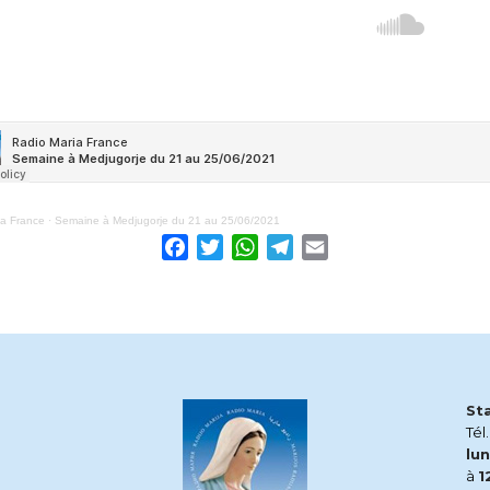
ia France
·
Semaine à Medjugorje du 21 au 25/06/2021
Facebook
Twitter
WhatsApp
Telegram
Email
St
Tél
lun
à
1