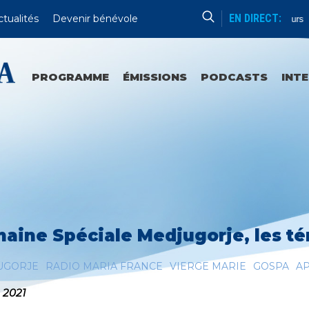
EN DIRECT:
ctualités
Devenir bénévole
Chapelet De Lourdes Ou Ailleurs
PROGRAMME
ÉMISSIONS
PODCASTS
INT
aine Spéciale Medjugorje, les t
UGORJE
RADIO MARIA FRANCE
VIERGE MARIE
GOSPA
AP
n 2021