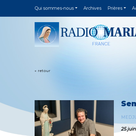
Qui sommes-nous
Archives
Prières
A
« retour
Sem
MEDJ
25 jui