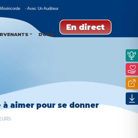
séricorde
Avec Un Auditeur
En direct
ERVENANTS
DONS
e à aimer pour se donner
EURS