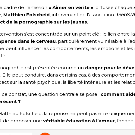
e cadre de l’émission
« Aimer en vérité »
, diffusée chaque
e,
Matthieu Folscheid
, intervenant de l’association
TeenST
ct de la pornographie sur les jeunes
.
tervention s’est concentrée sur un point clé : le lien entre 
pense dans le cerveau
, particulièrement vulnérable à l
e peut influencer les comportements, les émotions et les 
té.
rnographie est présentée comme un
danger pour le dével
. Elle peut conduire, dans certains cas, à des comportemen
act sur la santé psychique, la liberté intérieure et les relat
 ce constat, une question centrale se pose :
comment aider
résent ?
atthieu Folscheid, la réponse ne peut pas être uniquement da
ut de proposer une
véritable éducation à l’amour
, fondée 