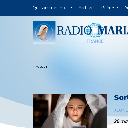
Qui sommes-nous
Archives
Prières
A
« retour
Sor
JEUN
26 ma