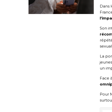
Dans l
Franc
l’impa
Son in
récom
répété
sexuali
La po
jeunes
un imp
Face à
omnip
Pour M
surto