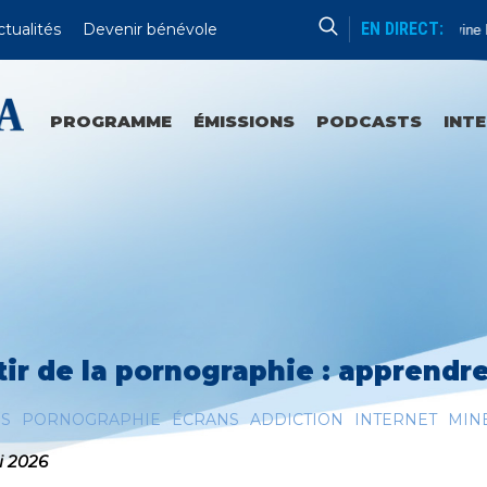
EN DIRECT:
ctualités
Devenir bénévole
Chapelet De La Divine Mi
PROGRAMME
ÉMISSIONS
PODCASTS
INT
tir de la pornographie : apprendr
ES
PORNOGRAPHIE
ÉCRANS
ADDICTION
INTERNET
MIN
i 2026