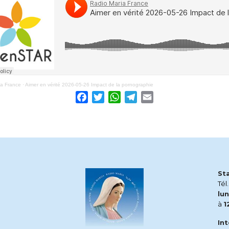
ia France
·
Aimer en vérité 2026-05-26 Impact de la pornographie
Facebook
Twitter
WhatsApp
Telegram
Email
St
Tél
lun
à
1
In