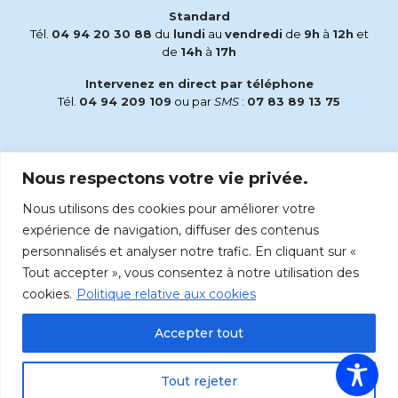
Standard
Tél.
04 94 20 30 88
du
lundi
au
vendredi
de
9h
à
12h
et
de
14h
à
17h
Intervenez en direct par téléphone
Tél.
04 94 209 109
ou par
SMS
:
07 83 89 13 75
Email
Nous respectons votre vie privée.
accueil@radiomaria.fr
Nous utilisons des cookies pour améliorer votre
Écoutez Radio Maria sur :
expérience de navigation, diffuser des contenus
personnalisés et analyser notre trafic. En cliquant sur «
Tout accepter », vous consentez à notre utilisation des
cookies.
Politique relative aux cookies
Accepter tout
Tout rejeter