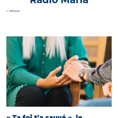
« retour
« Ta foi t’a sauvé », le