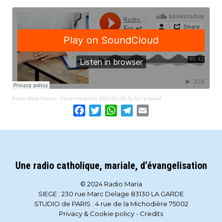
Radio Maria France
·
Foi et médecine 2025-01-09 Ta foi t'a sauvé
Facebook
Twitter
WhatsApp
Telegram
Email
Une radio catholique, mariale, d’évangelisation
© 2024 Radio Maria
SIEGE : 230 rue Marc Delage 83130 LA GARDE
STUDIO de PARIS : 4 rue de la Michodière 75002
Privacy & Cookie policy
-
Credits