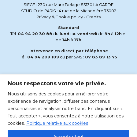
SIEGE : 230 rue Marc Delage 83130 LA GARDE
STUDIO de PARIS : 4 rue de la Michodière 75002
Privacy & Cookie policy
-
Credits
Standard
Tél.
04 94 20 30 88
du
lundi
au
vendredi
de
9h
à
12h
et
de
14h
à
17h
Intervenez en direct par téléphone
Tél.
04 94 209 109
ou par
SMS
:
07 83 89 13 75
Email
Nous respectons votre vie privée.
accueil@radiomaria.fr
Nous utilisons des cookies pour améliorer votre
Écoutez Radio Maria sur :
expérience de navigation, diffuser des contenus
personnalisés et analyser notre trafic. En cliquant sur «
Tout accepter », vous consentez à notre utilisation des
cookies.
Politique relative aux cookies
Accepter tout