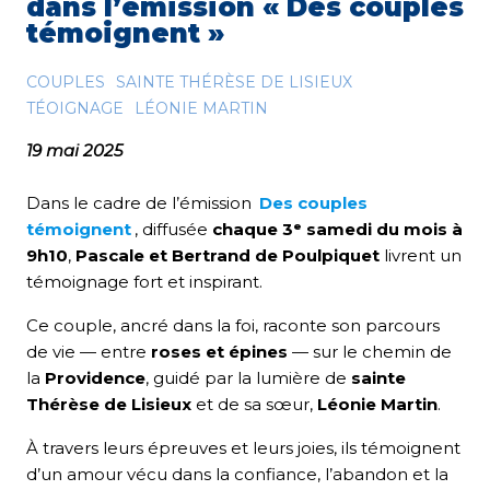
dans l’émission « Des couples
témoignent »
COUPLES
SAINTE THÉRÈSE DE LISIEUX
TÉOIGNAGE
LÉONIE MARTIN
19 mai 2025
Dans le cadre de l’émission
Des couples
témoignent
, diffusée
chaque 3ᵉ samedi du mois à
9h10
,
Pascale et Bertrand de Poulpiquet
livrent un
témoignage fort et inspirant.
Ce couple, ancré dans la foi, raconte son parcours
de vie — entre
roses et épines
— sur le chemin de
la
Providence
, guidé par la lumière de
sainte
Thérèse de Lisieux
et de sa sœur,
Léonie Martin
.
À travers leurs épreuves et leurs joies, ils témoignent
d’un amour vécu dans la confiance, l’abandon et la