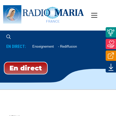
EN DIRECT:
Enseignement
Rediffusion
En direct