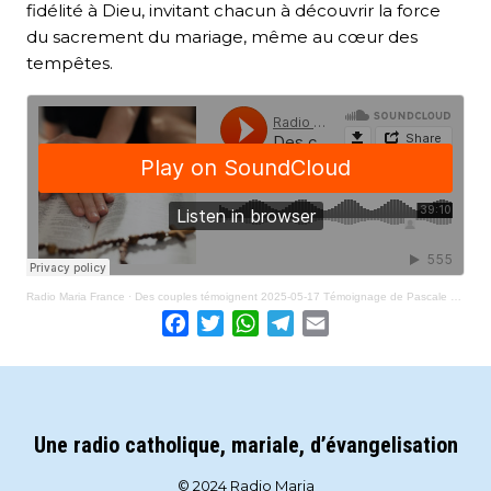
fidélité à Dieu, invitant chacun à découvrir la force
du sacrement du mariage, même au cœur des
tempêtes.
Radio Maria France
·
Des couples témoignent 2025-05-17 Témoignage de Pascale et Bertrand Poulpiquet
Facebook
Twitter
WhatsApp
Telegram
Email
Une radio catholique, mariale, d’évangelisation
© 2024 Radio Maria