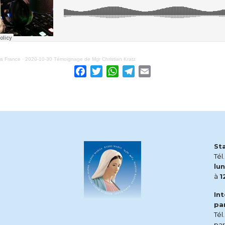
ia France
·
2020-10-30 Témoignage de Mgr Christian Kratz
Facebook
Twitter
WhatsApp
Telegram
Email
St
Tél
lun
à
1
In
pa
Tél
pa