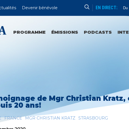
EN DIRECT:
ctualités
Devenir bénévole
Catéchèse Du Père Mathieu
Du Mar
PROGRAMME
ÉMISSIONS
PODCASTS
INT
oignage de Mgr Christian Kratz,
uis 20 ans!
E
FRANCE
MGR CHRISTIAN KRATZ
STRASBOURG