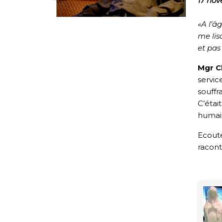
17 no
«A l’â
me lis
et pas
Mgr C
servic
souffr
C’étai
humai
Ecoute
racont