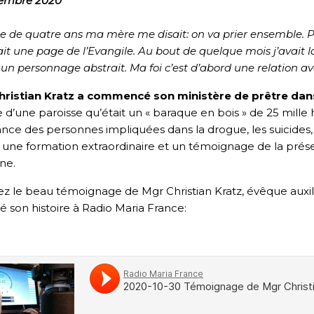
vembre 2020
ge de quatre ans ma mère me disait: on va prier ensemble. Prie
ait une page de l’Evangile. Au bout de quelque mois j’avait l
 un personnage abstrait. Ma foi c’est d’abord une relation ave
hristian Kratz a commencé son ministère de prêtre dans
e d’une paroisse qu’était un « baraque en bois » de 25 mille h
ance des personnes impliquées dans la drogue, les suicides, 
t une formation extraordinaire et un témoignage de la prés
ne.
z le beau témoignage de Mgr Christian Kratz, évêque auxili
é son histoire à Radio Maria France: