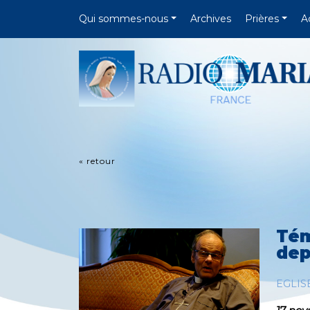
Qui sommes-nous
Archives
Prières
A
« retour
Tém
dep
EGLIS