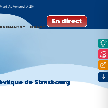
di Au Vendredi À 20h
En direct
ERVENANTS
DONS
 évêque de Strasbourg