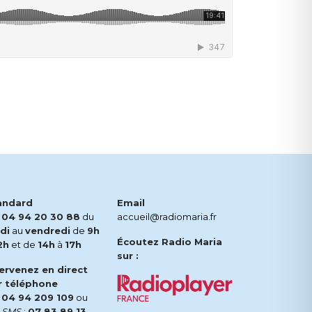
andard
Email
.
04 94 20 30 88
du
accueil@radiomaria.fr
di
au
vendredi
de
9h
Écoutez Radio Maria
2h
et de
14h
à
17h
sur :
tervenez en direct
r téléphone
.
04 94 209 109
ou
r
SMS
:
07 83 89 13