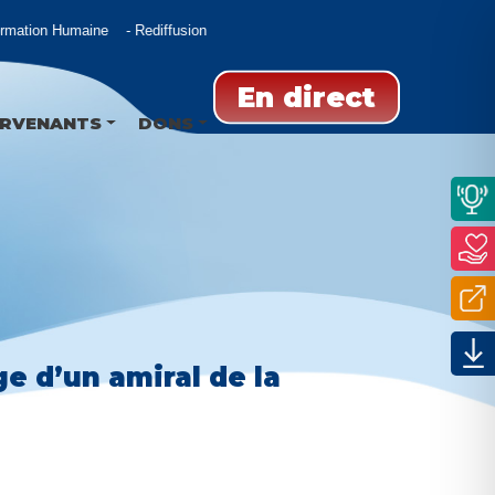
mation Humaine
Rediffusion
En direct
ERVENANTS
DONS
e d’un amiral de la