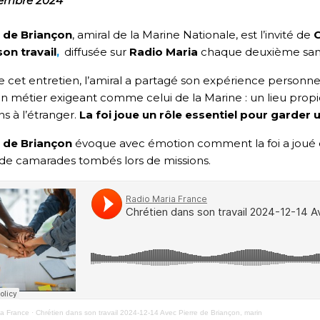
cembre 2024
e de Briançon
, amiral de la Marine Nationale, est l’invité de
C
on travail
,
diffusée sur
Radio Maria
chaque deuxième sam
e cet entretien, l’amiral a partagé son expérience personnel
n métier exigeant comme celui de la Marine : un lieu propic
ns à l’étranger.
La foi joue un rôle essentiel pour garder u
e de Briançon
évoque avec émotion comment la foi a joué é
de camarades tombés lors de missions.
ia France
·
Chrétien dans son travail 2024-12-14 Avec Pierre de Briançon, marin