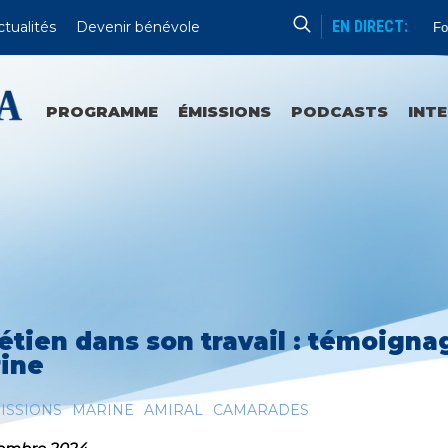
EN DIRECT:
ctualités
Devenir bénévole
For
PROGRAMME
ÉMISSIONS
PODCASTS
INT
étien dans son travail : témoignag
ine
ISSIONS
MARINE
AMIRAL
CAMARADES