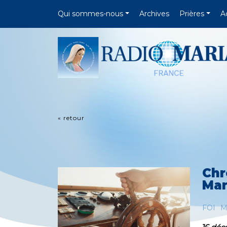
Qui sommes-nous
Archives
Prières
A
« retour
Chr
Mar
FOI
M