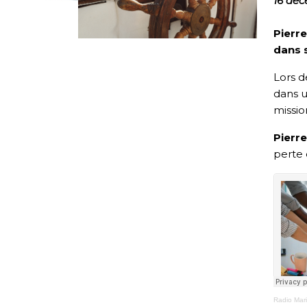
16 dé
Pierr
dans s
Lors d
dans u
missio
Pierr
perte 
Radio Mar