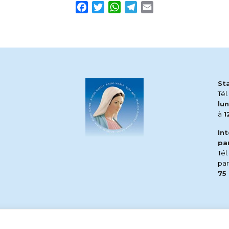
Facebook
Twitter
WhatsApp
Telegram
Email
St
Tél
lun
à
1
In
pa
Tél
pa
75